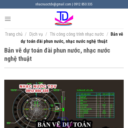
Chuyển
nhacnuoctdv@gmail.com | 0912 850 335
đến
nội
dung
Trang chủ
/
Dịch vụ
/
Thi công công trình nhạc nước
/
Bản vẽ
dự toán đài phun nước, nhạc nước nghệ thuật
Bản vẽ dự toán đài phun nước, nhạc nước
nghệ thuật