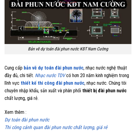
Bản vẽ dự toán đài phun nước KĐT Nam Cường
Cung cấp
bản vẽ dự toán đài phun nước
, nhạc nước nghệ thuật
đầy đủ, chi tiết.
Nhạc nước TDV
có hơn 20 năm kinh nghiệm trong
lĩnh vực
thiết kế thi công đài phun nước
, nhạc nước. Chúng tôi
chuyên nhập khẩu, sản xuất và phân phối
thiết bị đài phun nước
chất lượng, giá rẻ.
Xem thêm :
Dự toán đài phun nước
Thi công cảnh quan đài phun nước chất lượng, giá rẻ