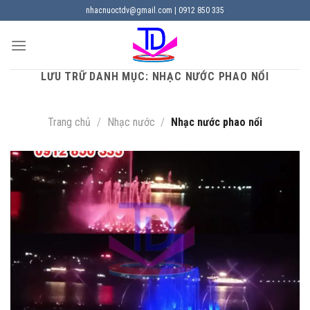
Chuyển
nhacnuoctdv@gmail.com | 0912 850 335
đến
nội
dung
LƯU TRỮ DANH MỤC:
NHẠC NƯỚC PHAO NỔI
Trang chủ
/
Nhạc nước
/
Nhạc nước phao nổi