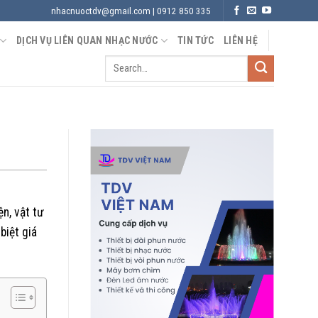
nhacnuoctdv@gmail.com | 0912 850 335
DỊCH VỤ LIÊN QUAN NHẠC NƯỚC
TIN TỨC
LIÊN HỆ
ện, vật tư
biệt giá