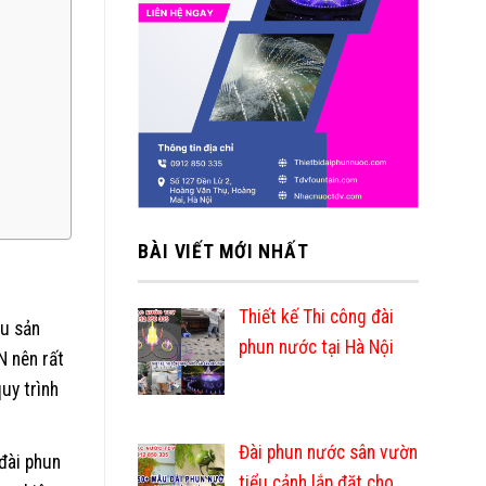
BÀI VIẾT MỚI NHẤT
Thiết kế Thi công đài
ệu sản
phun nước tại Hà Nội
N nên rất
uy trình
Đài phun nước sân vườn
 đài phun
tiểu cảnh lắp đặt cho