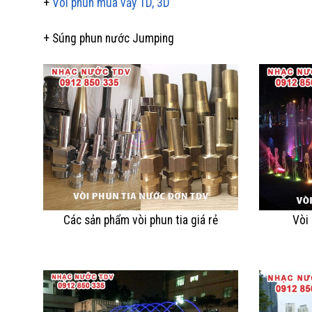
+
Vòi phun múa vẫy 1D, 3D
+ Súng phun nước Jumping
Các sản phẩm vòi phun tia giá rẻ
Vòi