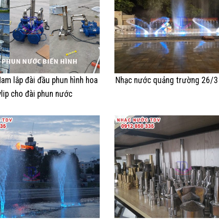
am lắp đài đầu phun hình hoa
Nhạc nước quảng trường 26/3
ylip cho đài phun nước