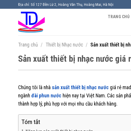
Chuyển
Địa chỉ: Số 127 Đền Lừ 2, Hoàng Văn Thụ, Hoàng Mai, Hà Nội
đến
TRANG CHỦ
nội
dung
Trang chủ
/
Thiết bị Nhạc nước
/
Sản xuất thiết bị n
Sản xuất thiết bị nhạc nước giá
Chúng tôi là nhà
sản xuất thiết bị nhạc nước
giá rẻ made
ngành
đài phun nước
hiện nay tại Việt Nam. Các sản phẩ
thành hợp lý, phù hợp với mọi nhu cầu khách hàng.
Tóm tắt