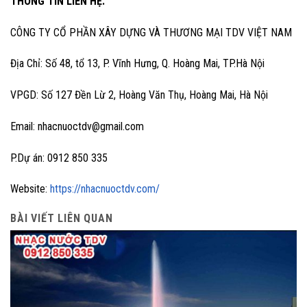
THÔNG TIN LIÊN HỆ:
CÔNG TY CỔ PHẦN XÂY DỰNG VÀ THƯƠNG MẠI TDV VIỆT NAM
Địa Chỉ: Số 48, tổ 13, P. Vĩnh Hưng, Q. Hoàng Mai, TP.Hà Nội
VPGD: Số 127 Đền Lừ 2, Hoàng Văn Thụ, Hoàng Mai, Hà Nội
Email: nhacnuoctdv@gmail.com
P.Dự án: 0912 850 335
Website:
https://nhacnuoctdv.com/
BÀI VIẾT LIÊN QUAN