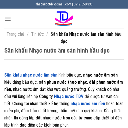
Chuyển
nhacnuoctdv@gmail.com | 0912 850 335
đến
nội
dung
Trang chủ
/
Tin tức
/
Sân khấu Nhạc nước âm sàn hình bầu
dục
Sân khấu Nhạc nước âm sàn hình bầu dục
Sân khấu nhạc nước âm sàn
hình bầu dục,
nhạc nước âm sàn
kiểu dáng bầu dục,
sân phun nước theo nhạc
,
đài phun nước âm
nền
, nhạc nước âm đất khu vực quảng trường. Quý khách có nhu
cầu vui lòng liên hệ Công ty
Nhạc nước TDV
để được tư vấn chi
tiết. Chúng tôi nhận thiết kế hệ thống
nhạc nước âm nền
hoàn toàn
miễn phí, đảm bảo chất lượng, thẩm mỹ cho quý khách. Đồng thời
nhận thi công lắp đặt nhạc nước trọn gói, từ cung cấp thiết bị đến
lập trình đạo diễn các kịch bản phun.