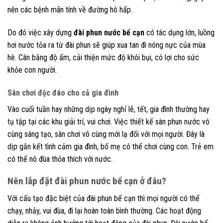
nên các bệnh mãn tính về đường hô hấp.
Do đó việc xây dựng
đài phun nước bể cạn
có tác dụng lớn, luồng
hơi nước tỏa ra từ đài phun sẽ giúp xua tan đi nóng nực của mùa
hè. Cân bằng độ ẩm, cải thiện mức độ khói bụi, có lợi cho sức
khỏe con người.
Sân chơi độc đáo cho cả gia đình
Vào cuối tuần hay những dịp ngày nghỉ lễ, tết, gia đình thường hay
tụ tập tại các khu giải trí, vui chơi. Việc thiết kế sàn phun nước vô
cùng sáng tạo, sân chơi vô cùng mới lạ đối với mọi người. Đây là
dịp gắn kết tình cảm gia đình, bố mẹ có thể chơi cùng con. Trẻ em
có thể nô đùa thỏa thích với nước.
Nên lắp đặt đài phun nước bể cạn ở đâu?
Với cấu tạo đặc biệt của đài phun bể cạn thì mọi người có thể
chạy, nhảy, vui đùa, đi lại hoàn toàn bình thường. Các hoạt động