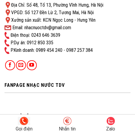
Địa Chỉ: Số 48, Tổ 13, Phường Vĩnh Hưng, Hà Nội
VPGD: Số 127 Đền Lừ 2, Tương Mai, Hà Nội
Xưởng sản xuất: KCN Ngọc Long - Hưng Yên
Email: nhacnuoctdv@gmail.com
Điện thoại: 0243 646 3639
P.Dự án: 0912 850 335
P.Kinh doanh: ‭0989 454 240 - 0987 257 384
FANPAGE NHẠC NƯỚC TDV
ĐỊA CHỈ CÔNG TY
Gọi điện
Nhắn tin
Zalo