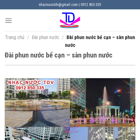
Chuyển
nhacnuoctdv@gmail.com | 0912 850 335
đến
nội
dung
Trang chủ
/
Đài phun nước
/
Đài phun nước bể cạn – sàn phun
nước
Đài phun nước bể cạn – sàn phun nước