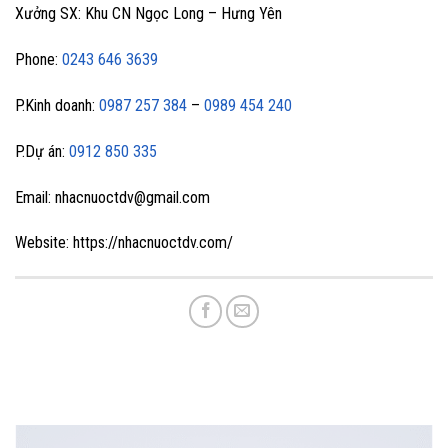
Xưởng SX: Khu CN Ngọc Long – Hưng Yên
Phone:
0243 646 3639
P.Kinh doanh:
0987 257 384
–
0989 454 240
P.Dự án:
0912 850 335
Email: nhacnuoctdv@gmail.com
Website: https://nhacnuoctdv.com/