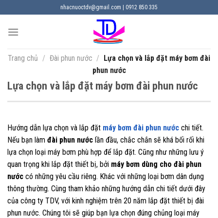
Chuyển
nhacnuoctdv@gmail.com | 0912 850 335
đến
nội
dung
Trang chủ
/
Đài phun nước
/
Lựa chọn và lắp đặt máy bơm đài
phun nước
Lựa chọn và lắp đặt máy bơm đài phun nước
Hướng dẫn lựa chọn và lắp đặt
máy bơm đài phun nước
chi tiết.
Nếu bạn làm
đài phun nước
lần đầu, chắc chắn sẽ khá bối rối khi
lựa chọn loại máy bơm phù hợp để lắp đặt. Cũng như những lưu ý
quan trọng khi lắp đặt thiết bị, bởi
máy bơm dùng cho đài phun
nước
có những yêu cầu riêng. Khác với những loại bơm dân dụng
thông thường. Cùng tham khảo những hướng dẫn chi tiết dưới đây
của công ty TDV, với kinh nghiệm trên 20 năm lắp đặt thiết bị đài
phun nước. Chúng tôi sẽ giúp bạn lựa chọn đúng chủng loại máy