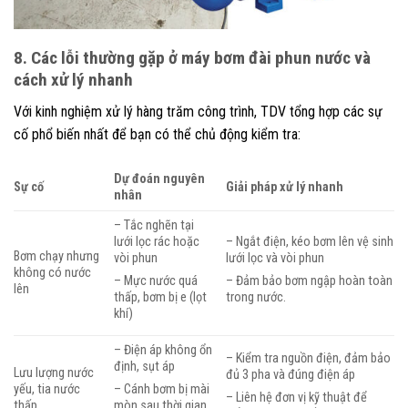
8. Các lỗi thường gặp ở máy bơm đài phun nước và
cách xử lý nhanh
Với kinh nghiệm xử lý hàng trăm công trình, TDV tổng hợp các sự
cố phổ biến nhất để bạn có thể chủ động kiểm tra:
Dự đoán nguyên
Sự cố
Giải pháp xử lý nhanh
nhân
– Tắc nghẽn tại
lưới lọc rác hoặc
– Ngắt điện, kéo bơm lên vệ sinh
Bơm chạy nhưng
vòi phun
lưới lọc và vòi phun
không có nước
– Mực nước quá
– Đảm bảo bơm ngập hoàn toàn
lên
thấp, bơm bị e (lọt
trong nước.
khí)
– Điện áp không ổn
– Kiểm tra nguồn điện, đảm bảo
định, sụt áp
Lưu lượng nước
đủ 3 pha và đúng điện áp
yếu, tia nước
– Cánh bơm bị mài
– Liên hệ đơn vị kỹ thuật để
thấp
mòn sau thời gian