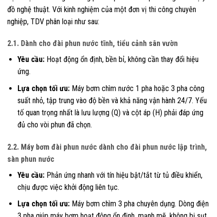
đồ nghệ thuật. Với kinh nghiệm của một đơn vị thi công chuyên
nghiệp, TDV phân loại như sau:
2.1. Dành cho đài phun nước tĩnh, tiểu cảnh sân vườn
Yêu cầu:
Hoạt động ổn định, bền bỉ, không cần thay đổi hiệu
ứng.
Lựa chọn tối ưu:
Máy bơm chìm nước 1 pha hoặc 3 pha công
suất nhỏ, tập trung vào độ bền và khả năng vận hành 24/7. Yếu
tố quan trọng nhất là lưu lượng (Q) và cột áp (H) phải đáp ứng
đủ cho vòi phun đã chọn.
2.2. Máy bơm đài phun nước dành cho đài phun nước lập trình,
sàn phun nước
Yêu cầu:
Phản ứng nhanh với tín hiệu bật/tắt từ tủ điều khiển,
chịu được việc khởi động liên tục.
Lựa chọn tối ưu:
Máy bơm chìm 3 pha chuyên dụng. Dòng điện
3 pha giúp máy bơm hoạt động ổn định, mạnh mẽ, không bị sụt