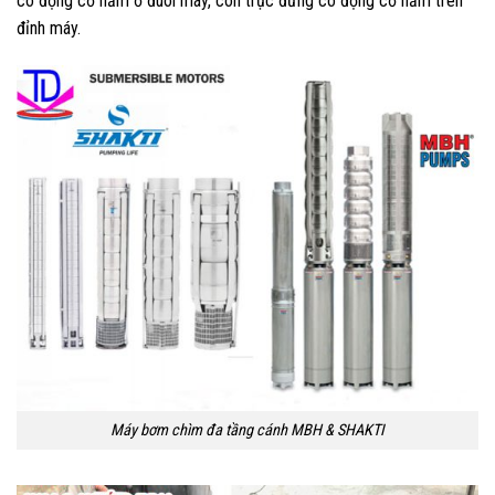
có động cơ nằm ở đuôi máy, còn trục đứng có động cơ nằm trên
đỉnh máy.
Máy bơm chìm đa tầng cánh MBH & SHAKTI