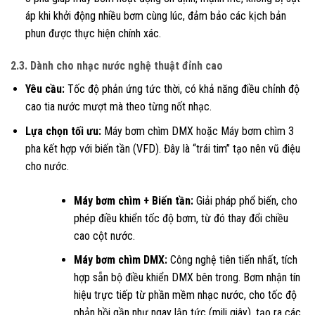
áp khi khởi động nhiều bơm cùng lúc, đảm bảo các kịch bản
phun được thực hiện chính xác.
2.3. Dành cho nhạc nước nghệ thuật đỉnh cao
Yêu cầu:
Tốc độ phản ứng tức thời, có khả năng điều chỉnh độ
cao tia nước mượt mà theo từng nốt nhạc.
Lựa chọn tối ưu:
Máy bơm chìm DMX hoặc Máy bơm chìm 3
pha kết hợp với biến tần (VFD). Đây là “trái tim” tạo nên vũ điệu
cho nước.
Máy bơm chìm + Biến tần:
Giải pháp phổ biến, cho
phép điều khiển tốc độ bơm, từ đó thay đổi chiều
cao cột nước.
Máy bơm chìm DMX:
Công nghệ tiên tiến nhất, tích
hợp sẵn bộ điều khiển DMX bên trong. Bơm nhận tín
hiệu trực tiếp từ phần mềm nhạc nước, cho tốc độ
phản hồi gần như ngay lập tức (mili giây), tạo ra các