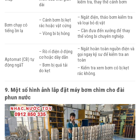
kiểm tra, thay thế cánh bơm
dài
– Ngắt điện, tháo bơm kiểm tra
– Cánh bơm bị kẹt
và loại bỏ dị vật
Bơm chạy có
rác hoặc vật cứng
tiếng ồn lạ
– Cần đưa đến xưởng để thay
– Vòng bi bị hỏng
thế vòng bi chuyên nghiệp.
– Ngắt hoàn toàn nguồn điện và
– Rò rỉ điện ở động
gọi ngay kỹ sư để kiểm tra an
cơ hoặc dây dẫn
Aptomat (CB) tự
toàn
động ngắT
– Bơm bị quá tải
– Kiểm tra xem bơm có bị kẹt
do kẹt
rác không.
9. Một số hình ảnh lắp đặt máy bơm chìm cho đài
phun nước