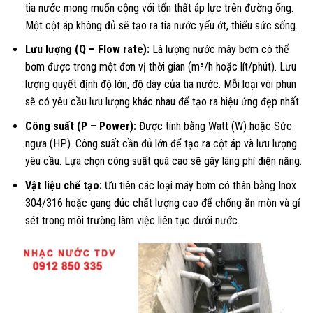
tia nước mong muốn cộng với tổn thất áp lực trên đường ống.
Một cột áp không đủ sẽ tạo ra tia nước yếu ớt, thiếu sức sống.
Lưu lượng (Q – Flow rate):
Là lượng nước máy bơm có thể
bơm được trong một đơn vị thời gian (m³/h hoặc lít/phút). Lưu
lượng quyết định độ lớn, độ dày của tia nước. Mỗi loại vòi phun
sẽ có yêu cầu lưu lượng khác nhau để tạo ra hiệu ứng đẹp nhất.
Công suất (P – Power):
Được tính bằng Watt (W) hoặc Sức
ngựa (HP). Công suất cần đủ lớn để tạo ra cột áp và lưu lượng
yêu cầu. Lựa chọn công suất quá cao sẽ gây lãng phí điện năng.
Vật liệu chế tạo:
Ưu tiên các loại máy bơm có thân bằng Inox
304/316 hoặc gang đúc chất lượng cao để chống ăn mòn và gỉ
sét trong môi trường làm việc liên tục dưới nước.