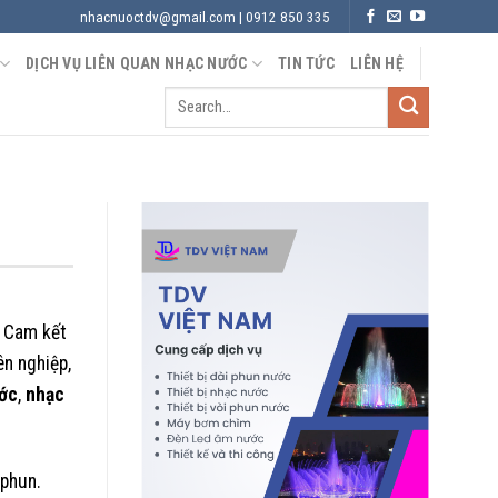
nhacnuoctdv@gmail.com | 0912 850 335
DỊCH VỤ LIÊN QUAN NHẠC NƯỚC
TIN TỨC
LIÊN HỆ
. Cam kết
n nghiệp,
ước
,
nhạc
 phun.