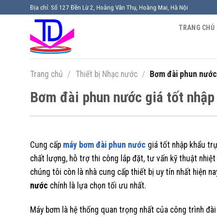
Chuyển
Địa chỉ: Số 127 Đền Lừ 2, Hoàng Văn Thụ, Hoàng Mai, Hà Nội
đến
TRANG CHỦ
nội
dung
Trang chủ
/
Thiết bị Nhạc nước
/
Bơm đài phun nước 
Bơm đài phun nước giá tốt nhập 
Cung cấp
máy
bơm đài phun nước
giá tốt nhập khẩu trự
chất lượng, hỗ trợ thi công lắp đặt, tư vấn kỹ thuật nhiệt
chúng tôi còn là nhà cung cấp thiết bị uy tín nhất hiện n
nước
chính là lựa chọn tối ưu nhất.
Máy bơm là hệ thống quan trọng nhất của công trình đài