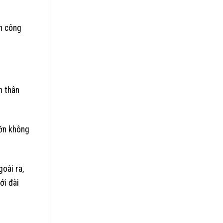
ến công
n thân
lớn không
oài ra,
ới đài