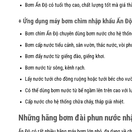
Bơm Ấn Độ có tuổi thọ cao, chất lượng tốt mà giá th
+ Ứng dụng máy bơm chìm nhập khẩu Ấn Độ
Bơm chìm Ấn Độ chuyên dùng bơm nước cho hệ thống 
Bơm cấp nước tiểu cảnh, sân vườn, thác nước, vòi ph
Bơm đẩy nước từ giếng đào, giếng khơi.
Bơm nước từ sông, kênh rạch.
Lấy nước tưới cho đồng ruộng hoặc tưới béc cho vườ
Có thể dùng bơm nước từ bể ngầm lên trên cao với l
Cấp nước cho hệ thống chữa cháy, tháp giải nhiệt.
Những hãng bơm đài phun nước nhậ
Ấn Độ có rất nhiều hãng máy bơm lớn nhỏ, đa dạng về chủ