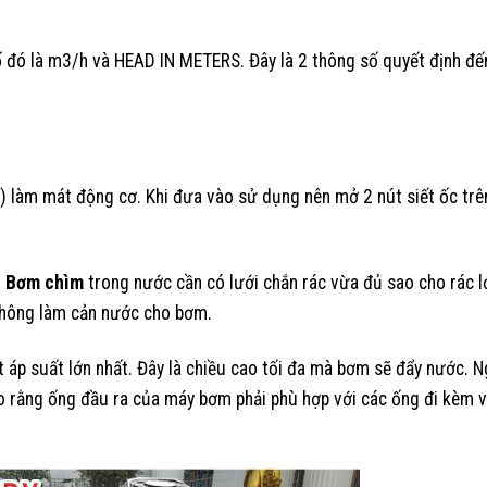
số đó là m3/h và HEAD IN METERS. Đây là 2 thông số quyết định đ
) làm mát động cơ. Khi đưa vào sử dụng nên mở 2 nút siết ốc trê
.
Bơm chìm
trong nước cần có lưới chắn rác vừa đủ sao cho rác 
 không làm cản nước cho bơm.
 áp suất lớn nhất. Đây là chiều cao tối đa mà bơm sẽ đẩy nước. Ng
o rằng ống đầu ra của máy bơm phải phù hợp với các ống đi kèm v