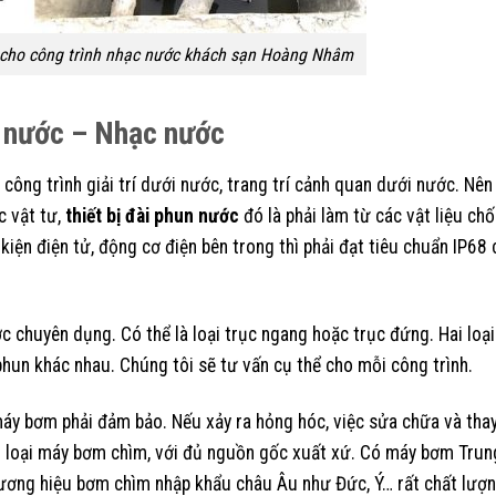
 cho công trình nhạc nước khách sạn Hoàng Nhâm
 nước – Nhạc nước
công trình giải trí dưới nước, trang trí cảnh quan dưới nước. Nên 
c vật tư,
thiết bị đài phun nước
đó là phải làm từ các vật liệu ch
 kiện điện tử, động cơ điện bên trong thì phải đạt tiêu chuẩn IP68
c chuyên dụng. Có thể là loại trục ngang hoặc trục đứng. Hai loại
phun khác nhau. Chúng tôi sẽ tư vấn cụ thể cho mỗi công trình.
máy bơm phải đảm bảo. Nếu xảy ra hỏng hóc, việc sửa chữa và thay
ủng loại máy bơm chìm, với đủ nguồn gốc xuất xứ. Có máy bơm Tru
hương hiệu bơm chìm nhập khẩu châu Âu như Đức, Ý… rất chất lượ