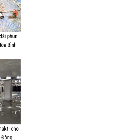
đài phun
Hòa Bình
hakti cho
g Đông