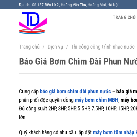
Chuyển
Địa chỉ: Số 127 Đền Lừ 2, Hoàng Văn Thụ, Hoàng Mai, Hà Nội
đến
TRANG CHỦ
nội
dung
Trang chủ
/
Dịch vụ
/
Thi công công trình nhạc nước
Báo Giá Bơm Chìm Đài Phun Nư
Cung cấp
báo giá bơm chìm đài phun nước
–
báo giá 
phân phối độc quyền dòng
máy bơm chìm MBH
,
máy bơ
Đủ công suất 2HP, 3HP, 5HP, 5.5HP, 7.5HP, 10HP, 15HP, 
lớn.
Quý khách hàng có nhu cầu lắp đặt
máy bơm tõm nhập 