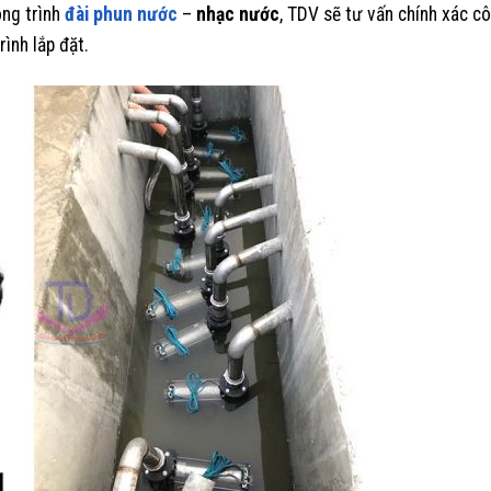
ông trình
đài phun nước
–
nhạc nước
, TDV sẽ tư vấn chính xác c
ình lắp đặt.