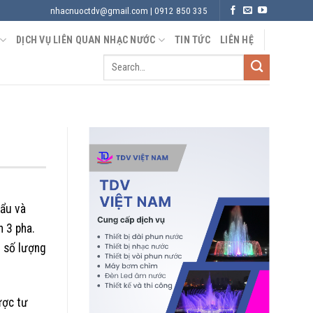
nhacnuoctdv@gmail.com | 0912 850 335
DỊCH VỤ LIÊN QUAN NHẠC NƯỚC
TIN TỨC
LIÊN HỆ
hẩu và
 3 pha.
o số lượng
ợc tư