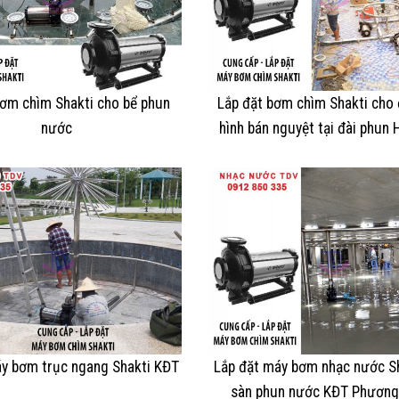
bơm chìm Shakti cho bể phun
Lắp đặt bơm chìm Shakti cho 
nước
hình bán nguyệt tại đài phun 
áy bơm trục ngang Shakti KĐT
Lắp đặt máy bơm nhạc nước S
sàn phun nước KĐT Phươn