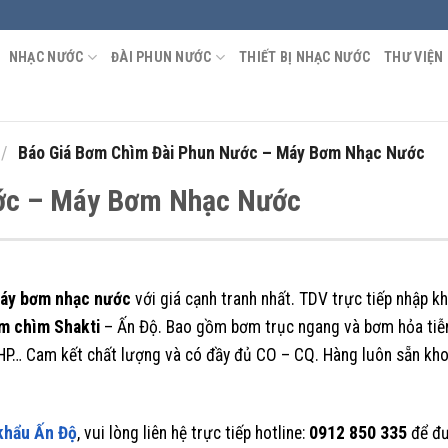
NHẠC NƯỚC
ĐÀI PHUN NƯỚC
THIẾT BỊ NHẠC NƯỚC
THƯ VIỆN
/
Báo Giá Bơm Chìm Đài Phun Nước – Máy Bơm Nhạc Nước
ớc – Máy Bơm Nhạc Nước
máy bơm nhạc nước
với giá cạnh tranh nhất. TDV trực tiếp nhập k
m chìm Shakti
– Ấn Độ. Bao gồm bơm trục ngang và bơm hỏa tiễn
20HP… Cam kết chất lượng và có đầy đủ CO – CQ. Hàng luôn sẵn kh
khẩu Ấn Độ
, vui lòng liên hệ trực tiếp hotline:
0912 850 335
để đư