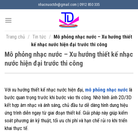
Chuyển
nhacnuoctdv@gmail.com | 0912 850 335
đến
nội
dung
Trang chủ
/
Tin tức
/
Mô phỏng nhạc nước – Xu hướng thiết
kế nhạc nước hiện đại trước thi công
Mô phỏng nhạc nước – Xu hướng thiết kế nhạc
nước hiện đại trước thi công
Với xu hướng thiết kế nhạc nước hiện đại,
mô phỏng nhạc nước
là
bước quan trọng trước khi bước vào thi công. Nhờ hình ảnh 2D/3D
kết hợp âm nhạc và ánh sáng, chủ đầu tư dễ dàng hình dung hiệu
ứng trình diễn ngay từ giai đoạn thiết kế. Giải pháp này giúp kiểm
soát phương án kỹ thuật, tối ưu chi phí và hạn chế rủi ro khi triển
khai thực tế.