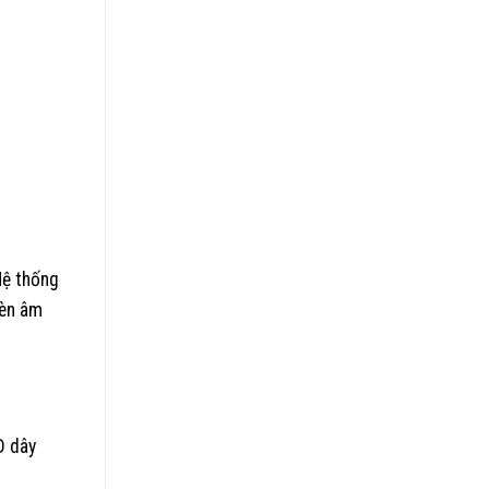
Hệ thống
đèn âm
D dây