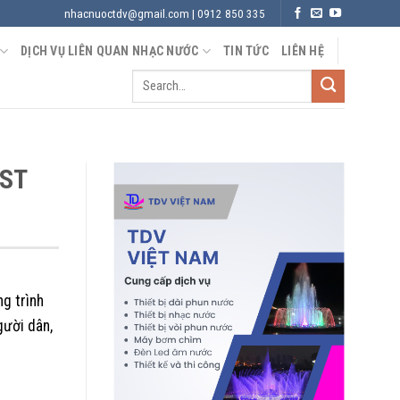
nhacnuoctdv@gmail.com | 0912 850 335
DỊCH VỤ LIÊN QUAN NHẠC NƯỚC
TIN TỨC
LIÊN HỆ
AST
ng trình
gười dân,