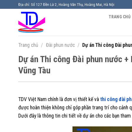
Chuyển
Địa chỉ: Số 127 Đền Lừ 2, Hoàng Văn Thụ, Hoàng Mai, Hà Nội
đến
TRANG CHỦ
nội
dung
Trang chủ
/
Đài phun nước
/
Dự án Thi công Đài phu
Dự án Thi công Đài phun nước +
Vũng Tàu
TDV Việt Nam chính là đơn vị thiết kế và
thi công đài 
được hoàn thiện không chỉ góp phần trang trí cho cảnh qu
Dưới đây là thông tin chi tiết về dự án cho các bạn tham