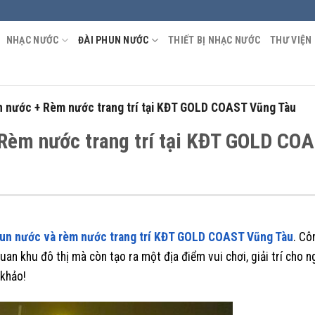
NHẠC NƯỚC
ĐÀI PHUN NƯỚC
THIẾT BỊ NHẠC NƯỚC
THƯ VIỆN
n nước + Rèm nước trang trí tại KĐT GOLD COAST Vũng Tàu
 Rèm nước trang trí tại KĐT GOLD CO
phun nước và rèm nước trang trí KĐT GOLD COAST Vũng Tàu
. Cô
an khu đô thị mà còn tạo ra một địa điểm vui chơi, giải trí cho n
 khảo!