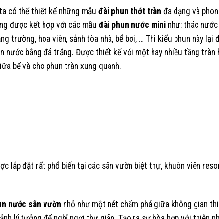
 ta có thể thiết kế những mẫu
đài phun thớt tràn
đa dạng và phon
ng được kết hợp với các mẫu
đài phun nước mini
như: thác nước 
 trường, hoa viên, sảnh tòa nhà, bể bơi, … Thì kiểu phun này lại 
n nước bằng đá trắng. Được thiết kế với một hay nhiều tầng tràn
giữa bể và cho phun tràn xung quanh.
c lắp đặt rất phổ biến tại các sân vườn biệt thự, khuôn viên reso
un nước sân vườn
nhỏ như một nét chấm phá giữa không gian thi
h lý tưởng để nghỉ ngơi thư giãn. Tạo ra sự hòa hợp với thiên nh