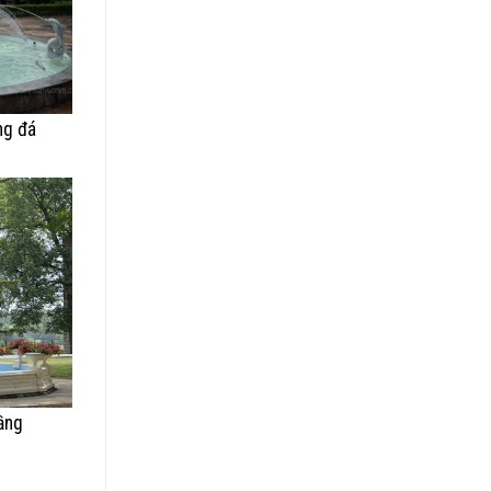
ng đá
ầng