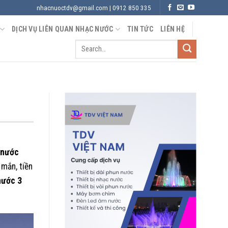
nhacnuoctdv@gmail.com | 0912 850 335
DỊCH VỤ LIÊN QUAN NHẠC NƯỚC
TIN TỨC
LIÊN HỆ
 nước
 mắn, tiền
nước 3