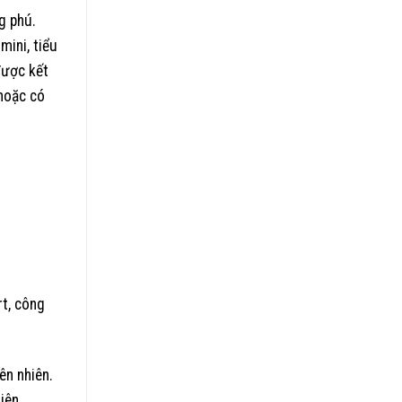
g phú.
mini, tiểu
được kết
 hoặc có
rt, công
ên nhiên.
iên,