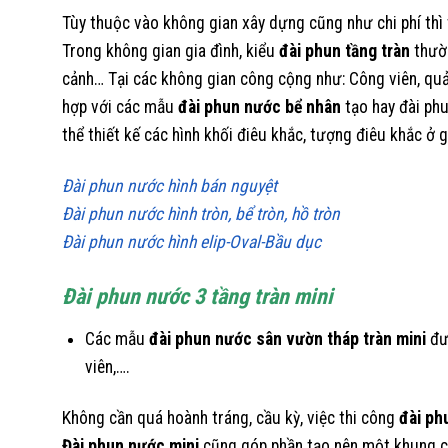
Tùy thuộc vào không gian xây dựng cũng như chi phí thì
Trong không gian gia đình, kiểu
đài phun tầng tràn
thườ
cảnh… Tại các không gian công cộng như: Công viên, quảng
hợp với các mẫu
đài phun nước bể nhân
tạo hay đài phu
thể thiết kế các hình khối điêu khắc, tượng điêu khắc ở 
Đài phun nước hình bán nguyệt
Đài phun nước hình tròn, bể tròn, hồ tròn
Đài phun nước hình elip-Oval-Bầu dục
Đài phun nước 3 tầng tràn mini
Các mẫu
đài phun nước sân vườn
tháp tràn mini
đượ
viên,….
Không cần quá hoành tráng, cầu kỳ, việc thi công
đài ph
Đài phun nước mini
cũng góp phần tạo nên một khung cản