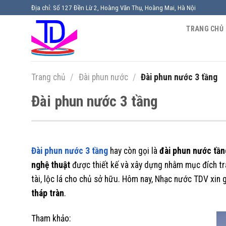
Chuyển
Địa chỉ: Số 127 Đền Lừ 2, Hoàng Văn Thụ, Hoàng Mai, Hà Nội
đến
TRANG CHỦ
nội
dung
Trang chủ
/
Đài phun nước
/
Đài phun nước 3 tầng
Đài phun nước 3 tầng
Đài phun nước 3 tầng
hay còn gọi là
đài phun nước tần
nghệ thuật
được thiết kế và xây dựng nhằm mục đích tran
tài, lộc lá cho chủ sở hữu. Hôm nay, Nhạc nước TDV xin
tháp tràn
.
Tham khảo: