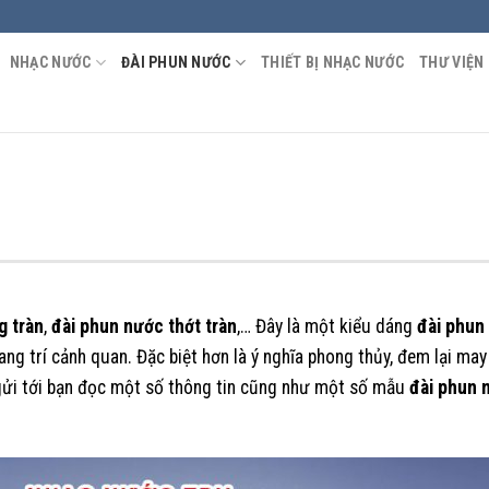
NHẠC NƯỚC
ĐÀI PHUN NƯỚC
THIẾT BỊ NHẠC NƯỚC
THƯ VIỆN
g tràn
,
đài phun nước thớt tràn
,… Đây là một kiểu dáng
đài phun
g trí cảnh quan. Đặc biệt hơn là ý nghĩa phong thủy, đem lại may
 gửi tới bạn đọc một số thông tin cũng như một số mẫu
đài phun 