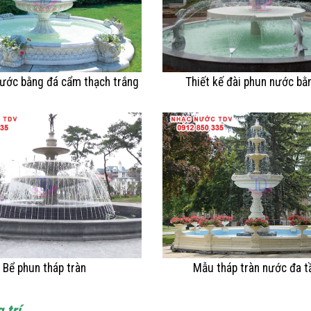
nước bằng đá cẩm thạch trắng
Thiết kế đài phun nước bằ
Bể phun tháp tràn
Mẫu tháp tràn nước đa t
 trí