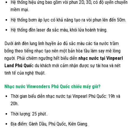
Hệ thống hiệu ứng bao gồm vòi phun 2D, 3D, có độ uyển chuyển
mềm mại.
Hệ thống bơm áp lực có khả năng tạo ra vòi phun lên đến 50m.
Hệ thống đền laser đa sắc màu, khói lửa hoành tráng.
Dưới ánh đèn lung linh huyền ảo đủ sắc màu các tia nước trầm
bổng theo tiếng nhạc tạo nên một bản hòa tầu làm say mê lòng
người. Phải chiêm ngưỡng hết biểu diễn
nhạc nước tại Vinpearl
Land Phú Quố
c du khách mới cảm nhận được sự tài hoa và nét
tinh tế của nghệ thuật.
Nhạc nước Vinwonders Phú Quốc chiếu mấy giờ?
Thời gian biểu diễn nhạc nước tại Vinpearl Phú Quốc: 19h và
20h..
Thời lượng: 25 phút..
Địa điểm: Gành Dầu, Phú Quốc, Kiên Giang.