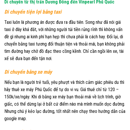
Di chuyển từ thị trấn Dương Đông đến Vinpearl Phú Quốc
Di chuyển tiện lợi bằng taxi
Taxi luôn là phương án được đưa ra đầu tiên. Song như đã nói giá
taxi ở đây khá đắt, với những người túi tiền rủng rỉnh thì không vấn
đề gì nhưng ai kinh phí hạn hẹp thì chưa phải là cách hay. Đổi lại, di
chuyển bằng taxi tương đối thuận tiện và thoải mái, bạn không phải
tìm đường hay chở đồ đạc theo cồng kềnh. Chỉ cần ngồi lên xe, tài
xế sẽ đưa bạn đến tận nơi.
Di chuyển bằng xe máy
Nếu bạn là người trẻ tuổi, yêu phượt và thích cảm giác phiêu du thì
hãy thuê xe máy Phú Quốc để tự do vi vu. Giá thuê chỉ từ 120 –
150k/xe/ngày. Khi di bằng xe máy bạn thoải mái về lịch trình, giờ
giấc, có thể dừng lại ở bất cứ điểm nào mà mình muốn dọc đường.
Nhưng chú ý kẻo lạc đường, tốt nhất nên chạy theo hướng dẫn của
google map.