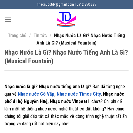
Chuyển
nhacnuoctdv@gmail.com | 0912 850 335
đến
nội
dung
Trang chủ
/
Tin tức
/
Nhạc Nước Là Gì? Nhạc Nước Tiếng
Anh Là Gì? (Musical Fountain)
Nhạc Nước Là Gì? Nhạc Nước Tiếng Anh Là Gì?
(Musical Fountain)
Nhạc nước là gì?
Nhạc nước tiếng anh là
gì? Bạn đã từng nghe
qua về
Nhạc nước Gò Vấp
,
Nhạc nước Times City
, Nhạc nước
phố đi bộ Nguyễn Huệ, Nhạc nước Vinpearl
…chưa? Chi phí để
làm một hệ thống nhạc nước nghệ thuật có đắt không? Hãy cùng
chúng tôi giải đáp tất cả thắc mắc về công trình nghệ thuật rất ấn
tượng và đang rất hot hiện nay nhé!