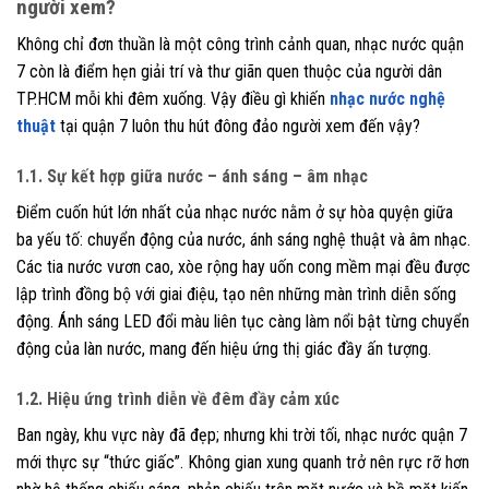
người xem?
Không chỉ đơn thuần là một công trình cảnh quan, nhạc nước quận
7 còn là điểm hẹn giải trí và thư giãn quen thuộc của người dân
TP.HCM mỗi khi đêm xuống. Vậy điều gì khiến
nhạc nước nghệ
thuật
tại quận 7 luôn thu hút đông đảo người xem đến vậy?
1.1. Sự kết hợp giữa nước – ánh sáng – âm nhạc
Điểm cuốn hút lớn nhất của nhạc nước nằm ở sự hòa quyện giữa
ba yếu tố: chuyển động của nước, ánh sáng nghệ thuật và âm nhạc.
Các tia nước vươn cao, xòe rộng hay uốn cong mềm mại đều được
lập trình đồng bộ với giai điệu, tạo nên những màn trình diễn sống
động. Ánh sáng LED đổi màu liên tục càng làm nổi bật từng chuyển
động của làn nước, mang đến hiệu ứng thị giác đầy ấn tượng.
1.2. Hiệu ứng trình diễn về đêm đầy cảm xúc
Ban ngày, khu vực này đã đẹp; nhưng khi trời tối, nhạc nước quận 7
mới thực sự “thức giấc”. Không gian xung quanh trở nên rực rỡ hơn