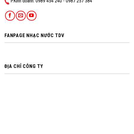
P.Kinh doanh: ‭0989 454 240 - 0987 257 384
FANPAGE NHẠC NƯỚC TDV
ĐỊA CHỈ CÔNG TY