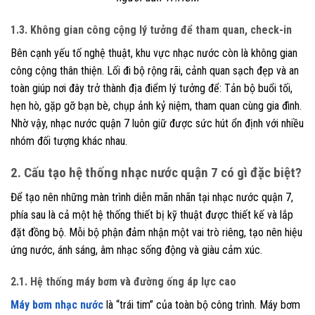
1.3. Không gian công cộng lý tưởng để tham quan, check-in
Bên cạnh yếu tố nghệ thuật, khu vực nhạc nước còn là không gian
công cộng thân thiện. Lối đi bộ rộng rãi, cảnh quan sạch đẹp và an
toàn giúp nơi đây trở thành địa điểm lý tưởng để: Tản bộ buổi tối,
hẹn hò, gặp gỡ bạn bè, chụp ảnh kỷ niệm, tham quan cùng gia đình.
Nhờ vậy, nhạc nước quận 7 luôn giữ được sức hút ổn định với nhiều
nhóm đối tượng khác nhau.
2. Cấu tạo hệ thống nhạc nước quận 7 có gì đặc biệt?
Để tạo nên những màn trình diễn mãn nhãn tại nhạc nước quận 7,
phía sau là cả một hệ thống thiết bị kỹ thuật được thiết kế và lắp
đặt đồng bộ. Mỗi bộ phận đảm nhận một vai trò riêng, tạo nên hiệu
ứng nước, ánh sáng, âm nhạc sống động và giàu cảm xúc.
2.1. Hệ thống máy bơm và đường ống áp lực cao
Máy bơm nhạc nước
là “trái tim” của toàn bộ công trình. Máy bơm