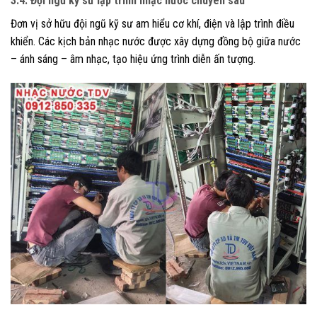
3.4. Đội ngũ kỹ sư lập trình nhạc nước chuyên sâu
Đơn vị sở hữu đội ngũ kỹ sư am hiểu cơ khí, điện và lập trình điều
khiển. Các kịch bản nhạc nước được xây dựng đồng bộ giữa nước
– ánh sáng – âm nhạc, tạo hiệu ứng trình diễn ấn tượng.