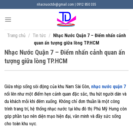
Chuyển
nhacnuoctdv@gmail.com | 0912 850 335
đến
nội
dung
Trang chủ
/
Tin tức
/
Nhạc Nước Quận 7 – Điểm nhấn cảnh
quan ấn tượng giữa lòng TP.HCM
Nhạc Nước Quận 7 – Điểm nhấn cảnh quan ấn
tượng giữa lòng TP.HCM
Giữa nhịp sống sôi động của khu Nam Sài Gòn,
nhạc nước quận 7
nổi lên như một điểm hẹn cảnh quan đặc sắc, thu hút người dân và
du khách mỗi khi đêm xuống. Không chỉ đơn thuần là một công
trình trang trí, hệ thống nhạc nước tại khu đô thị Phú Mỹ Hưng còn
góp phần tạo nên diện mạo hiện đại, văn minh và đầy sức sống
cho toàn khu vực.