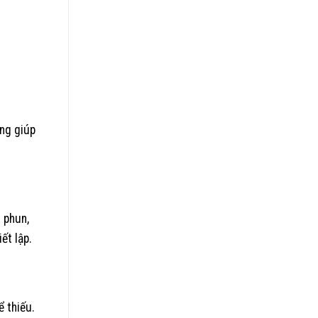
áng giúp
 phun,
ết lập.
 thiếu.