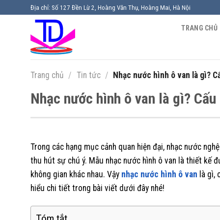
Chuyển
Địa chỉ: Số 127 Đền Lừ 2, Hoàng Văn Thụ, Hoàng Mai, Hà Nội
đến
TRANG CHỦ
nội
dung
Trang chủ
/
Tin tức
/
Nhạc nước hình ô van là gì? Cấ
Nhạc nước hình ô van là gì? Cấu 
Trong các hạng mục cảnh quan hiện đại, nhạc nước nghệ
thu hút sự chú ý. Mẫu nhạc nước hình ô van là thiết kế đ
không gian khác nhau. Vậy
nhạc nước hình ô van
là gì,
hiểu chi tiết trong bài viết dưới đây nhé!
Tóm tắt