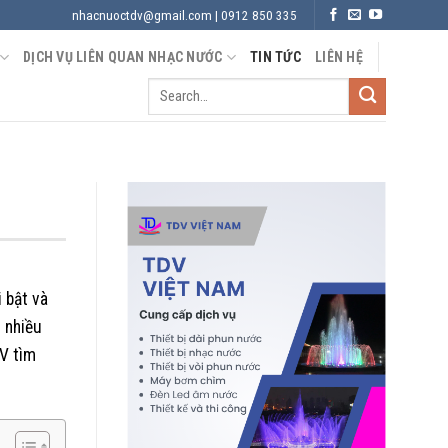
nhacnuoctdv@gmail.com | 0912 850 335
DỊCH VỤ LIÊN QUAN NHẠC NƯỚC
TIN TỨC
LIÊN HỆ
 bật và
i nhiều
DV tìm