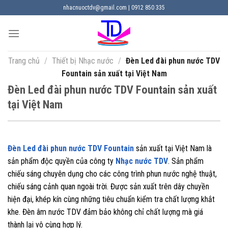
Chuyển
nhacnuoctdv@gmail.com | 0912 850 335
đến
nội
dung
Trang chủ
/
Thiết bị Nhạc nước
/
Đèn Led đài phun nước TDV
Fountain sản xuất tại Việt Nam
Đèn Led đài phun nước TDV Fountain sản xuất
tại Việt Nam
Đèn Led đài phun nước TDV Fountain
sản xuất tại Việt Nam là
sản phẩm độc quyền của công ty
Nhạc nước TDV
. Sản phẩm
chiếu sáng chuyên dụng cho các công trình phun nước nghệ thuật,
chiếu sáng cảnh quan ngoài trời. Được sản xuất trên dây chuyền
hiện đại, khép kín cùng những tiêu chuẩn kiểm tra chất lượng khắt
khe. Đèn âm nước TDV đảm bảo không chỉ chất lượng mà giá
thành lại vô cùng hợp lý.