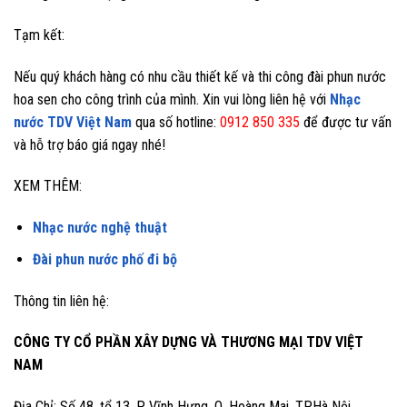
Tạm kết:
Nếu quý khách hàng có nhu cầu thiết kế và thi công đài phun nước
hoa sen cho công trình của mình. Xin vui lòng liên hệ với
Nhạc
nước TDV Việt Nam
qua số hotline:
0912 850 335
để được tư vấn
và hỗ trợ báo giá ngay nhé!
XEM THÊM:
Nhạc nước nghệ thuật
Đài phun nước phố đi bộ
Thông tin liên hệ:
CÔNG TY CỔ PHẦN XÂY DỰNG VÀ THƯƠNG MẠI TDV VIỆT
NAM
Địa Chỉ: Số 48, tổ 13, P. Vĩnh Hưng, Q. Hoàng Mai, TP.Hà Nội