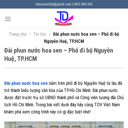
Chuyển
nhacnuoctdv@gmail.com | 0912 850 335
đến
nội
dung
Trang chủ
/
Tin tức
/
Đài phun nước hoa sen – Phố đi bộ
Nguyễn Huệ, TP.HCM
Đài phun nước hoa sen – Phố đi bộ Nguyễn
Huệ, TP.HCM
Đài phun nước hoa sen
nằm trên phố đi bộ Nguyễn Huệ từ lâu đã
trở thành biểu tượng văn hóa của TP.Hồ Chí Minh. Đài phun nước
được đặt trước trụ sở UBND thành phố và Công viên tượng đài Chủ
tịch Hồ Chí Minh. Trong bài viết dưới đây hãy cùng TDV Việt Nam
khám phá xem công trình này có gì đặc biệt nhé!