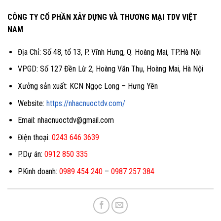
CÔNG TY CỔ PHẦN XÂY DỰNG VÀ THƯƠNG MẠI TDV VIỆT
NAM
Địa Chỉ: Số 48, tổ 13, P. Vĩnh Hưng, Q. Hoàng Mai, TP.Hà Nội
VPGD: Số 127 Đền Lừ 2, Hoàng Văn Thụ, Hoàng Mai, Hà Nội
Xưởng sản xuất: KCN Ngọc Long – Hưng Yên
Website:
https://nhacnuoctdv.com/
Email: nhacnuoctdv@gmail.com
Điện thoại:
0243 646 3639
P.Dự án:
0912 850 335
P.Kinh doanh:
0989 454 240
–
0987 257 384