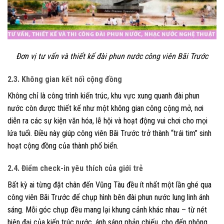
Đơn vị tư vấn và thiết kế đài phun nước công viên Bãi Trước
2.3. Không gian kết nối cộng đồng
Không chỉ là công trình kiến trúc, khu vực xung quanh đài phun
nước còn được thiết kế như một không gian công cộng mở, nơi
diễn ra các sự kiện văn hóa, lễ hội và hoạt động vui chơi cho mọi
lứa tuổi. Điều này giúp công viên Bãi Trước trở thành “trái tim” sinh
hoạt cộng đồng của thành phố biển.
2.4. Điểm check-in yêu thích của giới trẻ
Bất kỳ ai từng đặt chân đến Vũng Tàu đều ít nhất một lần ghé qua
công viên Bãi Trước để chụp hình bên đài phun nước lung linh ánh
sáng. Mỗi góc chụp đều mang lại khung cảnh khác nhau – từ nét
hiện đại của kiến trúc nước, ánh sáng phản chiếu, cho đến phông