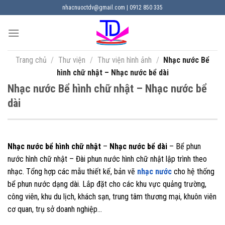
Chuyển
nhacnuoctdv@gmail.com | 0912 850 335
đến
nội
dung
Trang chủ
/
Thư viện
/
Thư viện hình ảnh
/
Nhạc nước Bể
hình chữ nhật – Nhạc nước bể dài
Nhạc nước Bể hình chữ nhật – Nhạc nước bể
dài
Nhạc nước bể hình chữ nhật
–
Nhạc nước bể dài
– Bể phun
nước hình chữ nhật – Đài phun nước hình chữ nhật lập trình theo
nhạc. Tổng hợp các mẫu thiết kế, bản vẽ
nhạc nước
cho hệ thống
bể phun nước dạng dài. Lắp đặt cho các khu vực quảng trường,
công viên, khu du lịch, khách sạn, trung tâm thương mại, khuôn viên
cơ quan, trụ sở doanh nghiệp…