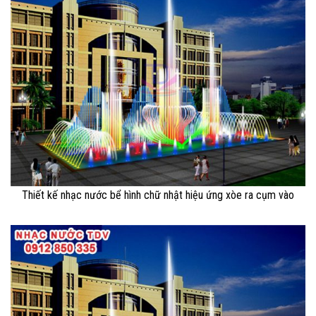
Thiết kế nhạc nước bể hình chữ nhật hiệu ứng xòe ra cụm vào