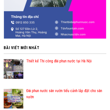
BÀI VIẾT MỚI NHẤT
Thiết kế Thi công đài phun nước tại Hà Nội
Đài phun nước sân vườn tiểu cảnh lắp đặt cho sân
vườn