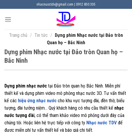
Chuyển
nhacnuoctdv@gmail.com | 0912 850 335
đến
nội
dung
Trang chủ
/
Tin tức
/
Dựng phim Nhạc nước tại Đảo tròn
Quan họ – Bắc Ninh
Dựng phim Nhạc nước tại Đảo tròn Quan họ –
Bắc Ninh
Dựng phim nhạc nước
tại Đảo tròn quan họ Bắc Ninh. Miễn phí
thiết kế và dựng phim video mô phỏng nhạc nước 3D. Tư vấn thiết
kế các
hiệu ứng nhạc nước
cho khu vực tượng đài, đền thờ, biểu
tượng, đài tưởng niệm… Quý khách hàng có nhu cầu thiết kế
nhạc
nước tượng đài
, có thể tham khảo video mô phỏng dưới đây của
chúng tôi. Hoặc liên hệ trực tiếp với công ty
Nhạc nước TDV
để
được miễn phí tư vấn thiết kế và báo giá chi tiết.