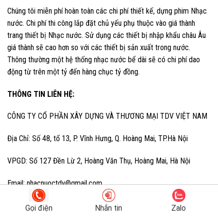
Chúng tôi miễn phí hoàn toàn các chi phí thiết kế, dựng phim Nhạc
nước. Chi phí thi công lắp đặt chủ yếu phụ thuộc vào giá thành
trang thiết bị Nhạc nước. Sử dụng các thiết bị nhập khẩu châu Âu
giá thành sẽ cao hơn so với các thiết bị sản xuất trong nước.
Thông thường một hệ thống nhạc nước bể dài sẽ có chi phí dao
động từ trên một tỷ đến hàng chục tỷ đồng.
THÔNG TIN LIÊN HỆ:
CÔNG TY CỔ PHẦN XÂY DỰNG VÀ THƯƠNG MẠI TDV VIỆT NAM
Địa Chỉ: Số 48, tổ 13, P. Vĩnh Hưng, Q. Hoàng Mai, TP.Hà Nội
VPGD: Số 127 Đền Lừ 2, Hoàng Văn Thụ, Hoàng Mai, Hà Nội
Email: nhacnuoctdv@gmail.com
P.Dự án: 0912 850 335
Gọi điện
Nhắn tin
Zalo