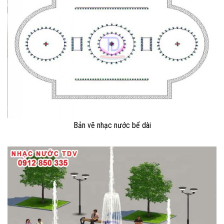
Bản vẽ nhạc nước bể dài