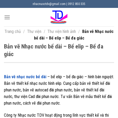
Chuyển
nhacnuoctdv@gmail.com | 0912 850 335
đến
nội
dung
Trang chủ
/
Thư viện
/
Thư viện hình ảnh
/
Bản vẽ Nhạc nước
bể dài – Bể elip – Bể đa giác
Bản vẽ Nhạc nước bể dài – Bể elip – Bể đa
giác
Bản vẽ nhạc nước bể dài
– bể elip – bể đa giác – hình bán nguyệt.
Bản vẽ thiết kế nhạc nước hình elip. Cung cấp bản vẽ thiết kế đài
phun nước, bản vẽ autocad đài phun nước, bản vẽ thiết kế đài
nước, thư viện Cad đài phun nước. Tư vấn Bản vẽ mẫu thiết kế đài
phun nước, cách vẽ đài phun nước.
Công ty Nhạc nước TDV hoạt động trong lĩnh vực thiết kế và thi