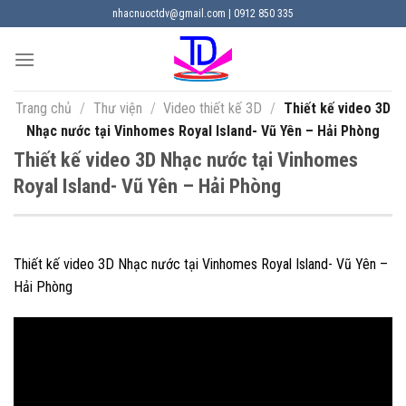
Chuyển
nhacnuoctdv@gmail.com | 0912 850 335
đến
nội
dung
Trang chủ
/
Thư viện
/
Video thiết kế 3D
/
Thiết kế video 3D
Nhạc nước tại Vinhomes Royal Island- Vũ Yên – Hải Phòng
Thiết kế video 3D Nhạc nước tại Vinhomes
Royal Island- Vũ Yên – Hải Phòng
Thiết kế video 3D Nhạc nước tại Vinhomes Royal Island- Vũ Yên –
Hải Phòng