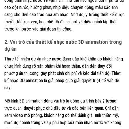
công trình nhạc nước sẽ vận hành như thế nào ngoài đời thật: từ độ
cao cột nước, hướng phun, nhịp điệu chuyển động, màu sắc ánh
sáng cho đến cao trào của âm nhạc. Nhờ đó, ý tưởng thiết kế được
truyền tải trọn vẹn, hạn chế tối đa sai sót và điều chỉnh kịp thời
trước khi bước vào giai đoạn thi công.
2. Vai trò của thiết kế nhạc nước 3D animation trong
dự án
Thực tế, nhiều dự án nhạc nước đang gặp khó khăn do khách hàng
chưa hình dung rõ sản phẩm khi hoàn thiện, dẫn đến thay đổi
phương án thi công, gây phát sinh chi phí và kéo dài tiến độ. Thiết
kế nhạc 3D animation là giải pháp giúp giải quyết triệt để vấn đề
này.
Mô hình 3D animation đóng vai trò là công cụ trình bày ý tưởng
trực quan, thuyết phục chủ đầu tư và các bên liên quan. Chỉ cần
xem video mô phỏng, khách hàng có thể đánh giá tính thẩm mỹ,
mức độ hoành tráng và sự phù hợp của màn nhạc nước với không