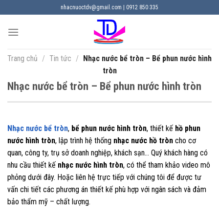
Chuyển
nhacnuoctdv@gmail.com | 0912 850 335
đến
nội
dung
Trang chủ
/
Tin tức
/
Nhạc nước bể tròn – Bể phun nước hình
tròn
Nhạc nước bể tròn – Bể phun nước hình tròn
Nhạc nước bể tròn
,
bể phun nước hình tròn
, thiết kế
hồ phun
nước hình tròn
, lập trình hệ thống
nhạc nước hồ tròn
cho cơ
quan, công ty, trụ sở doanh nghiệp, khách sạn… Quý khách hàng có
nhu cầu thiết kế
nhạc nước hình tròn
, có thể tham khảo video mô
phỏng dưới đây. Hoặc liên hệ trực tiếp với chúng tôi để được tư
vấn chi tiết các phương án thiết kế phù hợp với ngân sách và đảm
bảo thẩm mỹ – chất lượng.