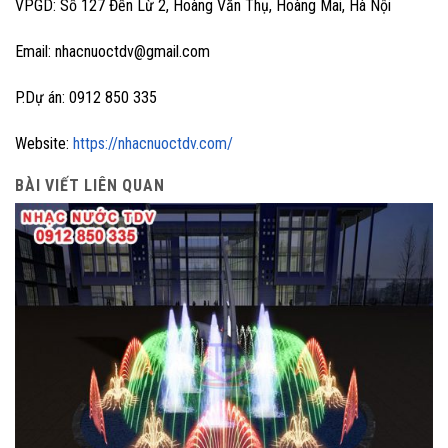
VPGD: Số 127 Đền Lừ 2, Hoàng Văn Thụ, Hoàng Mai, Hà Nội
Email: nhacnuoctdv@gmail.com
P.Dự án: 0912 850 335
Website:
https://nhacnuoctdv.com/
BÀI VIẾT LIÊN QUAN