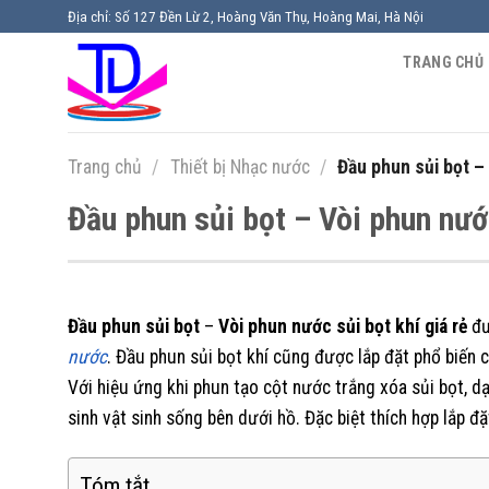
Chuyển
Địa chỉ: Số 127 Đền Lừ 2, Hoàng Văn Thụ, Hoàng Mai, Hà Nội
đến
TRANG CHỦ
nội
dung
Trang chủ
/
Thiết bị Nhạc nước
/
Đầu phun sủi bọt – 
Đầu phun sủi bọt – Vòi phun nước
Đầu phun sủi bọt
–
Vòi phun nước sủi bọt khí giá rẻ
đư
nước
. Đầu phun sủi bọt khí cũng được lắp đặt phổ biến 
Với hiệu ứng khi phun tạo cột nước trắng xóa sủi bọt, dạ
sinh vật sinh sống bên dưới hồ. Đặc biệt thích hợp lắp đặ
Tóm tắt