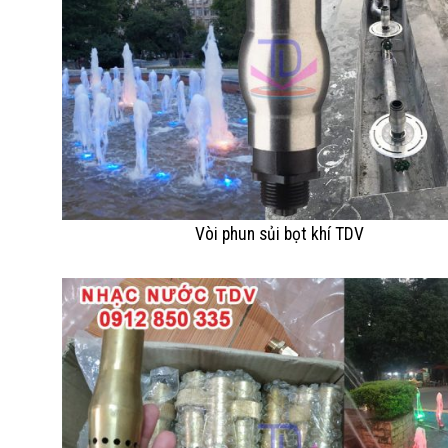
Vòi phun sủi bọt khí TDV