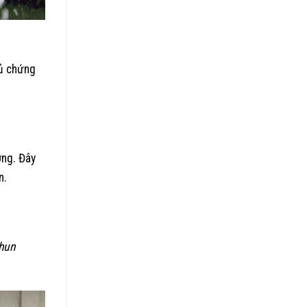
đủ chứng
ơng. Đây
n.
phun