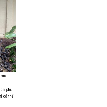
nước
chi phí.
ì có thể