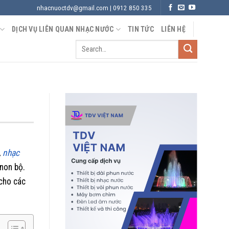
nhacnuoctdv@gmail.com | 0912 850 335
DỊCH VỤ LIÊN QUAN NHẠC NƯỚC
TIN TỨC
LIÊN HỆ
,
nhạc
non bộ.
 cho các