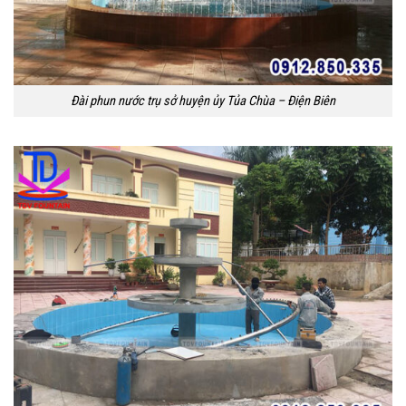
Đài phun nước trụ sở huyện ủy Tủa Chùa – Điện Biên