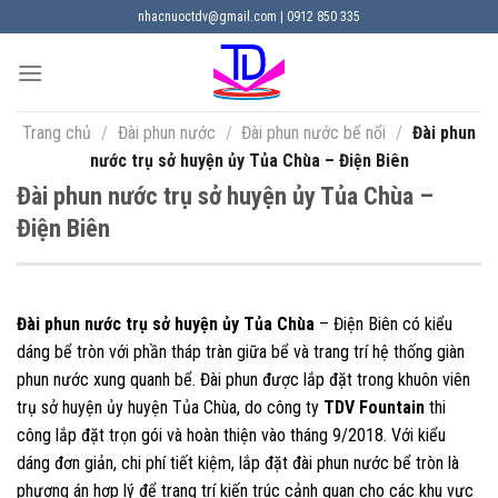
Chuyển
nhacnuoctdv@gmail.com | 0912 850 335
đến
nội
dung
Trang chủ
/
Đài phun nước
/
Đài phun nước bể nổi
/
Đài phun
nước trụ sở huyện ủy Tủa Chùa – Điện Biên
Đài phun nước trụ sở huyện ủy Tủa Chùa –
Điện Biên
Đài phun nước trụ sở huyện ủy Tủa Chùa
– Điện Biên có kiểu
dáng bể tròn với phần tháp tràn giữa bể và trang trí hệ thống giàn
phun nước xung quanh bể. Đài phun được lắp đặt trong khuôn viên
trụ sở huyện ủy huyện Tủa Chùa, do công ty
TDV Fountain
thi
công lắp đặt trọn gói và hoàn thiện vào tháng 9/2018. Với kiểu
dáng đơn giản, chi phí tiết kiệm, lắp đặt đài phun nước bể tròn là
phương án hợp lý để trang trí kiến trúc cảnh quan cho các khu vực