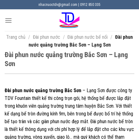
Chuyển
nhacnuoctdv@gmail.com | 0912 850 335
đến
nội
dung
Trang chủ
/
Đài phun nước
/
Đài phun nước bể nổi
/
Đài phun
nước quảng trường Bắc Sơn – Lạng Sơn
Đài phun nước quảng trường Bắc Sơn – Lạng
Sơn
Đài phun nước quảng trường Bắc Sơn
– Lạng Sơn được công ty
TDV Fountain thiết kế thi công trọn gói, hệ thống bể được lắp đặt
trong khuôn viên quảng trường trung tâm huyện Bắc Sơn. Với thiết
kế dạng bể tròn đường kính 9m, bên trong bể được bố trí hệ thống
bể tạo tràn và các giàn phun nước đẹp mắt. Đài phun nước bể tròn
là thiết kế thông dụng với chi phí hợp lý để lắp đặt cho các khu vực
quảng trường, vòng xuyến, giao lộ… mà quý khách có thể tham