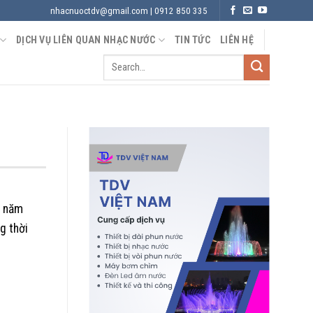
nhacnuoctdv@gmail.com | 0912 850 335
DỊCH VỤ LIÊN QUAN NHẠC NƯỚC
TIN TỨC
LIÊN HỆ
h năm
g thời