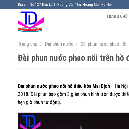
Chuyển
Địa chỉ: Số 127 Đền Lừ 2, Hoàng Văn Thụ, Hoàng Mai, Hà Nội
đến
TRANG CHỦ
nội
dung
Trang chủ
/
Đài phun nước
/
Đài phun nước phao nổi
Đài phun nước phao nổi trên hồ 
Đài phun nước phao nổi hồ điều hòa Mai Dịch
– Hà Nội 
2018. Đài phun bao gồm 3 giàn phun hình tròn được thiết
hẹn giờ phun tự động.