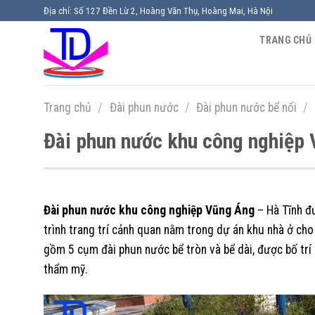
Chuyển
Địa chỉ: Số 127 Đền Lừ 2, Hoàng Văn Thụ, Hoàng Mai, Hà Nội
đến
TRANG CHỦ
nội
dung
Trang chủ
/
Đài phun nước
/
Đài phun nước bể nổi
/
Đài phun nước khu công nghiệp 
Đài phun nước khu công nghiệp Vũng Áng
– Hà Tĩnh đư
trình trang trí cảnh quan nằm trong dự án khu nhà ở ch
gồm 5 cụm đài phun nước bể tròn và bể dài, được bố trí 
thẩm mỹ.