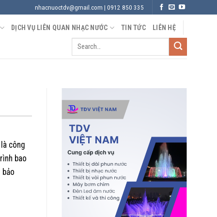
nhacnuoctdv@gmail.com | 0912 850 335
DỊCH VỤ LIÊN QUAN NHẠC NƯỚC
TIN TỨC
LIÊN HỆ
 là công
rình bao
m bảo