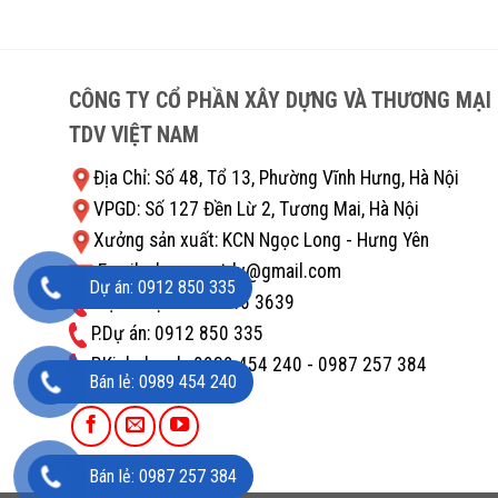
CÔNG TY CỔ PHẦN XÂY DỰNG VÀ THƯƠNG MẠI
TDV VIỆT NAM
Địa Chỉ: Số 48, Tổ 13, Phường Vĩnh Hưng, Hà Nội
VPGD: Số 127 Đền Lừ 2, Tương Mai, Hà Nội
Xưởng sản xuất: KCN Ngọc Long - Hưng Yên
Email: nhacnuoctdv@gmail.com
Dự án: 0912 850 335
Điện thoại: 0243 646 3639
P.Dự án: 0912 850 335
P.Kinh doanh: ‭0989 454 240 - 0987 257 384
Bán lẻ: 0989 454 240
Bán lẻ: 0987 257 384