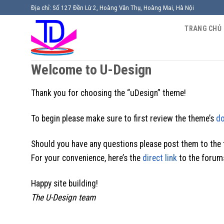
Chuyển
Địa chỉ: Số 127 Đền Lừ 2, Hoàng Văn Thụ, Hoàng Mai, Hà Nội
đến
TRANG CHỦ
nội
dung
Welcome to U-Design
Thank you for choosing the “uDesign” theme!
To begin please make sure to first review the theme’s
d
Should you have any questions please post them to the 
For your convenience, here’s the
direct link
to the forums
Happy site building!
The U-Design team