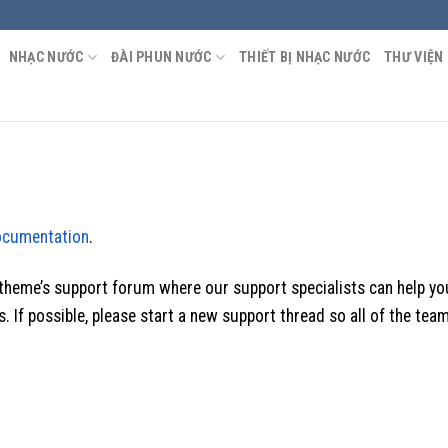
NHẠC NƯỚC
ĐÀI PHUN NƯỚC
THIẾT BỊ NHẠC NƯỚC
THƯ VIỆN
ocumentation
.
theme’s support forum where our support specialists can help yo
. If possible, please start a new support thread so all of the tea