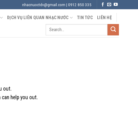
nhacnuoctdv@gmail.com | 0912 850 335
DỊCH VỤ LIÊN QUAN NHẠC NƯỚC
TIN TỨC
LIÊN HỆ
u out.
m can help you out.