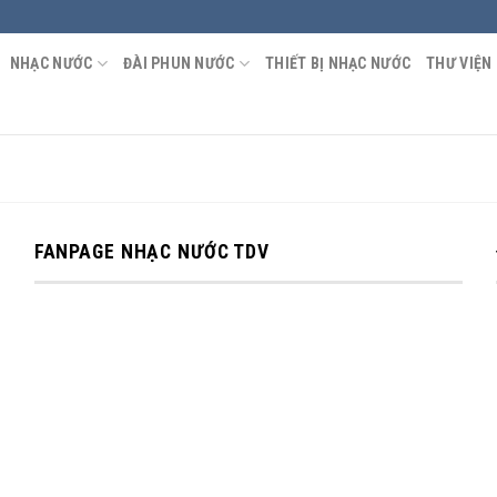
NHẠC NƯỚC
ĐÀI PHUN NƯỚC
THIẾT BỊ NHẠC NƯỚC
THƯ VIỆN
FANPAGE NHẠC NƯỚC TDV