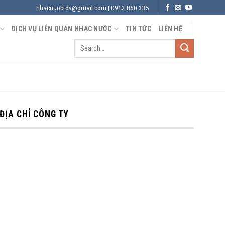
nhacnuoctdv@gmail.com | 0912 850 335
DỊCH VỤ LIÊN QUAN NHẠC NƯỚC
TIN TỨC
LIÊN HỆ
ĐỊA CHỈ CÔNG TY