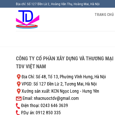
Chuyển
Địa chỉ: Số 127 Đền Lừ 2, Hoàng Văn Thụ, Hoàng Mai, Hà Nội
đến
TRANG CHỦ
nội
dung
CÔNG TY CỔ PHẦN XÂY DỰNG VÀ THƯƠNG MẠI
TDV VIỆT NAM
Địa Chỉ: Số 48, Tổ 13, Phường Vĩnh Hưng, Hà Nội
VPGD: Số 127 Đền Lừ 2, Tương Mai, Hà Nội
Xưởng sản xuất: KCN Ngọc Long - Hưng Yên
Email: nhacnuoctdv@gmail.com
Điện thoại: 0243 646 3639
P.Dự án: 0912 850 335