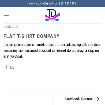
Chuyển
nhacnuoctdv@gmail.com | 0912 850 335
đến
nội
dung
Lookbook
FLAT T-SHIRT COMPANY
Lorem ipsum dolor sit amet, consectetuer adipiscing elit, sed diam
nonummy nibh euismod tincidunt ut laoreet dolore magna aliquam
erat volutpat.
Lookbook Summer