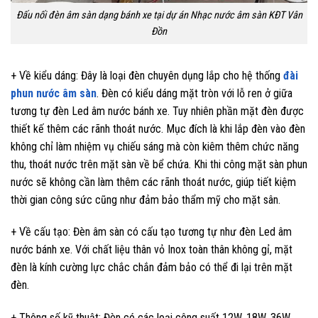
Đấu nối đèn âm sàn dạng bánh xe tại dự án Nhạc nước âm sàn KĐT Vân
Đồn
+ Về kiểu dáng: Đây là loại đèn chuyên dụng lắp cho hệ thống
đài
phun nước âm sàn
. Đèn có kiểu dáng mặt tròn với lỗ ren ở giữa
tương tự đèn Led âm nước bánh xe. Tuy nhiên phần mặt đèn được
thiết kế thêm các rãnh thoát nước. Mục đích là khi lắp đèn vào đèn
không chỉ làm nhiệm vụ chiếu sáng mà còn kiêm thêm chức năng
thu, thoát nước trên mặt sàn về bể chứa. Khi thi công mặt sàn phun
nước sẽ không cần làm thêm các rãnh thoát nước, giúp tiết kiệm
thời gian công sức cũng như đảm bảo thẩm mỹ cho mặt sân.
+ Về cấu tạo: Đèn âm sàn có cấu tạo tương tự như đèn Led âm
nước bánh xe. Với chất liệu thân vỏ Inox toàn thân không gỉ, mặt
đèn là kính cường lực chắc chắn đảm bảo có thể đi lại trên mặt
đèn.
+ Thông số kỹ thuật: Đèn có các loại công suất 12W, 18W, 36W,