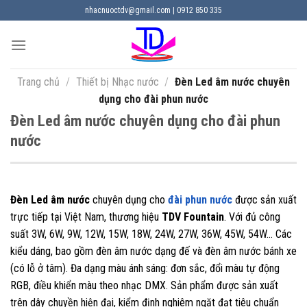
Chuyển
nhacnuoctdv@gmail.com | 0912 850 335
đến
nội
dung
Trang chủ
/
Thiết bị Nhạc nước
/
Đèn Led âm nước chuyên
dụng cho đài phun nước
Đèn Led âm nước chuyên dụng cho đài phun
nước
Đèn Led âm nước
chuyên dụng cho
đài phun nước
được sản xuất
trực tiếp tại Việt Nam, thương hiệu
TDV Fountain
. Với đủ công
suất 3W, 6W, 9W, 12W, 15W, 18W, 24W, 27W, 36W, 45W, 54W… Các
kiểu dáng, bao gồm đèn âm nước dạng đế và đèn âm nước bánh xe
(có lỗ ở tâm). Đa dạng màu ánh sáng: đơn sắc, đổi màu tự động
RGB, điều khiển màu theo nhạc DMX. Sản phẩm được sản xuất
trên dây chuyền hiện đại, kiểm định nghiêm ngặt đạt tiêu chuẩn