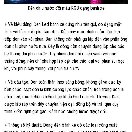
Đèn chịu nước đổi màu RGB dạng bánh xe
+ Về kiểu dáng: Đèn Led bánh xe đúng như tên gọi, có dạng mặt
tròn với lỗ ren ở giữa tâm đèn. Điều này mục đích nhằm lắp trực
tiếp đèn vào vòi phun. Bạn không cần phải gá lắp đèn vào phần ống
dẫn đài phun nước nữa. Đây là dòng đèn chuyên dụng lắp cho các
hệ thống đài phun nước. Tuy nhiên đèn chỉ chiếu sáng với góc
thẳng đứng, nên chỉ phù hợp lắp đặt cho các loại vòi phun sủi bọt
khí, vòi phun cây thông, vòi phun tia nước…
+ Về cấu tạo: Đèn toàn thân Inox sáng bóng, không gỉ và cực kỳ
bền chắc. Mặt đèn là kính cường lực chắc chắn. Bên trong đèn là
chip Led, mạch điều khiển nhập khẩu Đài Loan chất lượng. Đèn
được lắp ráp trên dây chuyền hiện đại, đồng bộ và trải qua quy
trình kiểm định gắt gao. Đảm bảo chống nước tuyệt đối.
+ Thông số kỹ thuật: Dòng đèn bánh xe có các loại công suất