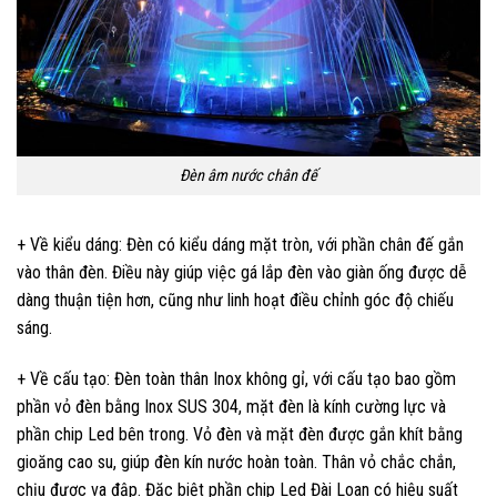
Đèn âm nước chân đế
+ Về kiểu dáng: Đèn có kiểu dáng mặt tròn, với phần chân đế gắn
vào thân đèn. Điều này giúp việc gá lắp đèn vào giàn ống được dễ
dàng thuận tiện hơn, cũng như linh hoạt điều chỉnh góc độ chiếu
sáng.
+ Về cấu tạo: Đèn toàn thân Inox không gỉ, với cấu tạo bao gồm
phần vỏ đèn bằng Inox SUS 304, mặt đèn là kính cường lực và
phần chip Led bên trong. Vỏ đèn và mặt đèn được gắn khít bằng
gioăng cao su, giúp đèn kín nước hoàn toàn. Thân vỏ chắc chắn,
chịu được va đập. Đặc biệt phần chip Led Đài Loan có hiệu suất