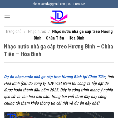
Chuyển
nhacnuoctdv@gmail.com | 0912 850 335
đến
nội
dung
Trang chủ
/
Nhạc nước
/
Nhạc nước nhà ga cáp treo Hương
Bình – Chùa Tiên – Hòa Bình
Nhạc nước nhà ga cáp treo Hương Bình – Chùa
Tiên – Hòa Bình
Dự án nhạc nước nhà ga cáp treo Hương Bình tại Chùa Tiên
, tỉnh
Hòa Bình (cũ) do công ty TDV Việt Nam thi công và lắp đặt đã
được hoàn thành đầu năm 2025. Đây là công trình mang ý nghĩa
lịch sử và văn hóa sâu sắc. Trong bài viết dưới đây hãy cùng
chúng tôi tham khảo thông tin chi tiết về dự án này nhé!