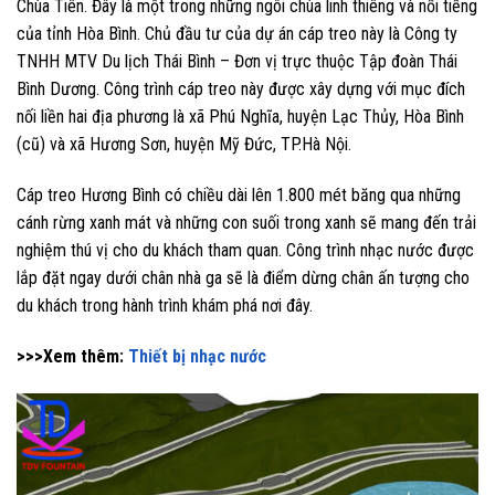
Chùa Tiên. Đây là một trong những ngôi chùa linh thiêng và nổi tiếng
của tỉnh Hòa Bình. Chủ đầu tư của dự án cáp treo này là Công ty
TNHH MTV Du lịch Thái Bình – Đơn vị trực thuộc Tập đoàn Thái
Bình Dương. Công trình cáp treo này được xây dựng với mục đích
nối liền hai địa phương là xã Phú Nghĩa, huyện Lạc Thủy, Hòa Bình
(cũ) và xã Hương Sơn, huyện Mỹ Đức, TP.Hà Nội.
Cáp treo Hương Bình có chiều dài lên 1.800 mét băng qua những
cánh rừng xanh mát và những con suối trong xanh sẽ mang đến trải
nghiệm thú vị cho du khách tham quan. Công trình nhạc nước được
lắp đặt ngay dưới chân nhà ga sẽ là điểm dừng chân ấn tượng cho
du khách trong hành trình khám phá nơi đây.
>>>Xem thêm:
Thiết bị nhạc nước